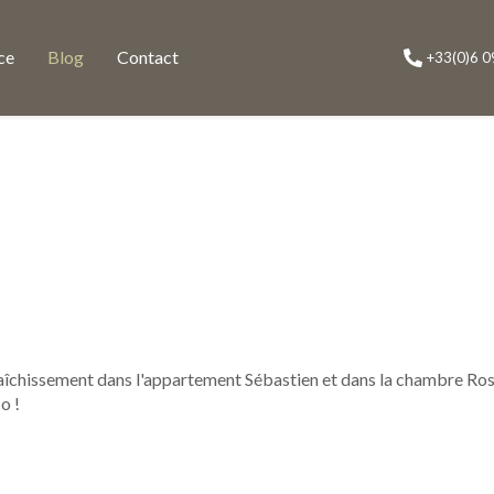
ace
Blog
Contact
+33(0)6 0
raîchissement dans l'appartement Sébastien et dans la chambre Ro
o !