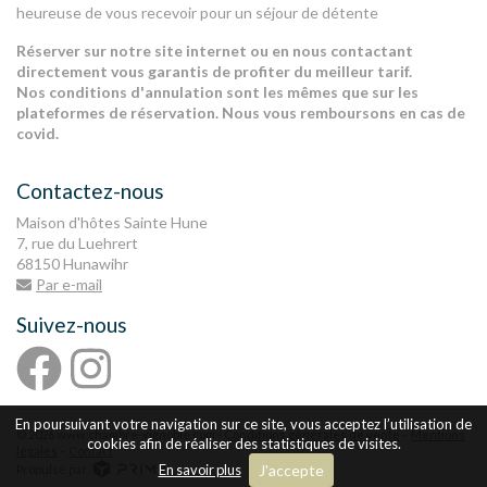
heureuse de vous recevoir pour un séjour de détente
Réserver sur notre site internet ou en nous contactant
directement vous garantis de profiter du meilleur tarif.
Nos conditions d'annulation sont les mêmes que sur les
plateformes de réservation. Nous vous remboursons en cas de
covid.
Contactez-nous
Maison d'hôtes Sainte Hune
7, rue du Luehrert
68150 Hunawihr
Par e-mail
Suivez-nous
En poursuivant votre navigation sur ce site, vous acceptez l’utilisation de
© 2026 www.chambre-vignoble.com -
Conditions générales de vente
Mentions
cookies afin de réaliser des statistiques de visites.
légales
Contact
En savoir plus
J'accepte
Propulsé par