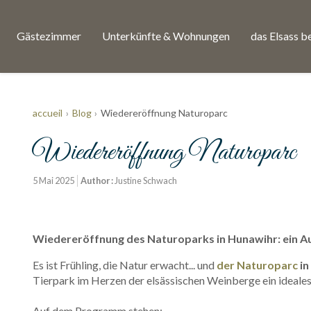
Gästezimmer
Unterkünfte & Wohnungen
das Elsass b
accueil
Blog
Wiedereröffnung Naturoparc
Wiedereröffnung Naturoparc
5 Mai 2025
Author :
Justine Schwach
Wiedereröffnung des Naturoparks in Hunawihr: ein Au
Es ist Frühling, die Natur erwacht... und
der Naturoparc
in
Tierpark im Herzen der elsässischen Weinberge ein ideales 
Auf dem Programm stehen: