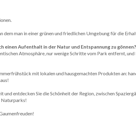
ionen.
, an dem man in einer grünen und friedlichen Umgebung für die Erhal
ich einen Aufenthalt in der Natur und Entspannung zu gönnen
ntischen Atmosphäre, nur wenige Schritte vom Park entfernt, und b
hlemmerfrühstück mit lokalen und hausgemachten Produkten an: h
maus!
reit und entdecken Sie die Schönheit der Region, zwischen Spazier
s Naturparks!
r Gaumenfreuden!