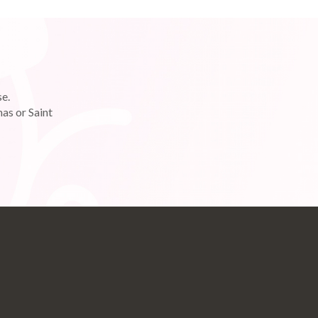
se.
as or Saint