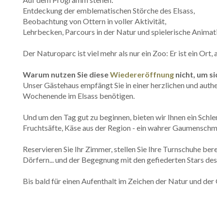
Entdeckung der emblematischen Störche des Elsass,
Beobachtung von Ottern in voller Aktivität,
Lehrbecken, Parcours in der Natur und spielerische Animat
Der Naturoparc ist viel mehr als nur ein Zoo: Er ist ein Ort
Warum nutzen Sie diese
Wiedereröffnung
nicht, um s
Unser Gästehaus empfängt Sie in einer herzlichen und authe
Wochenende im Elsass benötigen.
Und um den Tag gut zu beginnen, bieten wir Ihnen ein Sc
Fruchtsäfte, Käse aus der Region - ein wahrer Gaumensch
Reservieren Sie Ihr Zimmer, stellen Sie Ihre Turnschuhe be
Dörfern... und der Begegnung mit den gefiederten Stars de
Bis bald für einen Aufenthalt im Zeichen der Natur und de