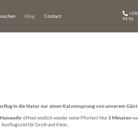
+33(
esuchen
Blog
Contact
94 96
sflug in die Natur nur einen Katzensprung von unserem Gäst
 Hunawihr
öffnet endlich wieder seine Pforten! Nur
5 Minuten
von
Ausflugsziel für Groß und Klein.