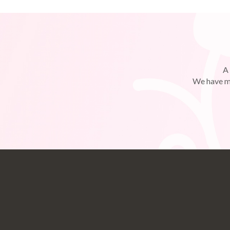
A 
We have ma